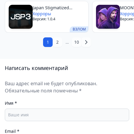
Japan Stigmatized
MOON
Property3
Хорроры
Хорро
Версия: 1.0.4
Версия: 
ВЗЛОМ
1
2
…
10
Написать комментарий
Ваш адрес email не будет опубликован.
Обязательные поля помечены *
Имя
*
Email
*