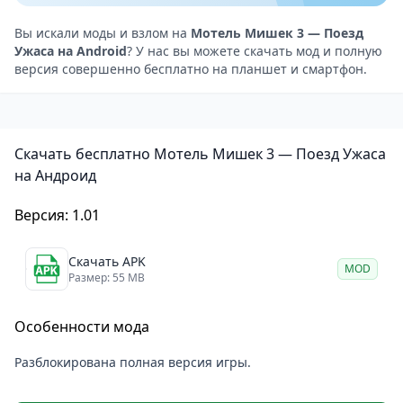
всем стоит.
Ночные испытания – с приближением темноты, вам
Вы искали моды и взлом на
Мотель Мишек 3 — Поезд
Ужаса на Android
? У нас вы можете скачать мод и полную
нужно будет стать мастером скрытности и быстрого
версия совершенно бесплатно на планшет и смартфон.
реагирования, чтобы выжить.
Особенности игры
Жуткая атмосфера – напряжённая музыка и мрак,
Скачать бесплатно Мотель Мишек 3 — Поезд Ужаса
который царит с наступлением ночи, создают
на Андроид
атмосферу, полную ужаса и ожидания.
Сложность – медведи становятся умнее, и с каждым
Версия: 1.01
новым вечером вам всё сложнее будет избегать их.
Тайны поезда – исследуйте загадочный поезд и
Скачать APK
MOD
Размер: 55 MB
открывайте тайны, стоящие за странными
событиями.
Особенности мода
Выживание и ремонт – не только укрытия, но и
починка поездных систем станут ключевыми для
Разблокирована полная версия игры.
успеха.