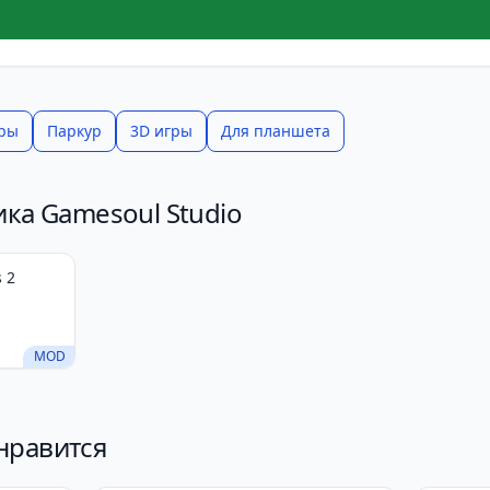
ры
Паркур
3D игры
Для планшета
ика Gamesoul Studio
 2
MOD
нравится