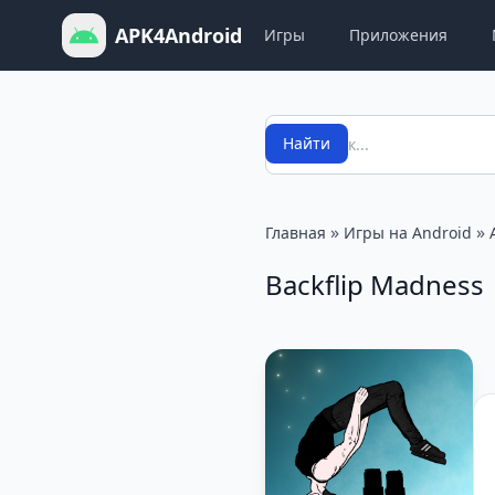
APK4Android
Игры
Приложения
Поиск
Найти
»
»
Главная
Игры на Android
Backflip Madness