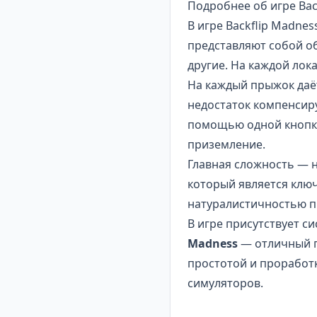
Подробнее об игре Bac
В игре Backflip Madne
представляют собой о
другие. На каждой лок
На каждый прыжок даёт
недостаток компенсир
помощью одной кнопки,
приземление.
Главная сложность — 
который является клю
натуралистичностью п
В игре присутствует с
Madness
— отличный п
простотой и проработ
симуляторов.