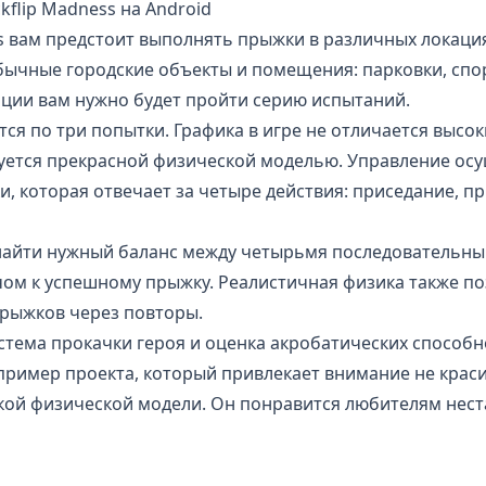
kflip Madness на Android
ss вам предстоит выполнять прыжки в различных локаци
бычные городские объекты и помещения:
парковки
, сп
ации вам нужно будет пройти серию испытаний.
ся по три попытки. Графика в игре не отличается высок
уется прекрасной физической моделью. Управление осу
 которая отвечает за четыре действия: приседание, пр
найти нужный баланс между четырьмя последовательн
чом к успешному прыжку. Реалистичная физика также по
рыжков через повторы.
истема прокачки героя и оценка акробатических способн
ример проекта, который привлекает внимание не краси
кой физической модели. Он понравится любителям нес