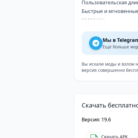
Пользовательская дли
Быстрые и мгновенные
задержек.
Без рекламы: Никакой
Подробная информация
Мы в Telegra
счете.
Ещё больше модо
Бонусные кредиты: На
тесного общения.
Вы искали моды и взлом 
версия совершенно беспл
Быстрая поддержка дл
Скачать бесплатно
Версия: 19.6
Скачать APK