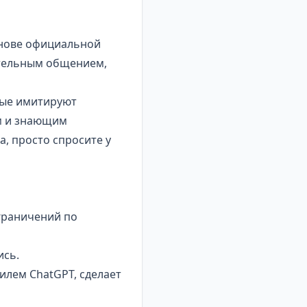
снове официальной
ательным общением,
рые имитируют
ым и знающим
, просто спросите у
граничений по
ись.
илем ChatGPT, сделает