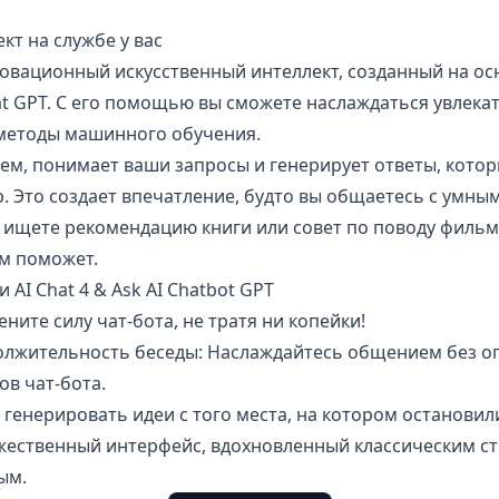
кт на службе у вас
новационный искусственный интеллект, созданный на о
at GPT. С его помощью вы сможете наслаждаться увлек
методы машинного обучения.
аем, понимает ваши запросы и генерирует ответы, кото
. Это создает впечатление, будто вы общаетесь с умн
 ищете рекомендацию книги или совет по поводу фильма
ам поможет.
AI Chat 4 & Ask AI Chatbot GPT
ените силу чат-бота, не тратя ни копейки!
лжительность беседы: Наслаждайтесь общением без о
ов чат-бота.
генерировать идеи с того места, на котором остановил
жественный интерфейс, вдохновленный классическим ст
ым.