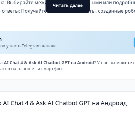
на: Выбирайте между краткими, обычными или подробн
Читать далее
 ответы: Получайте мгновенные ответы, созданные робо
 навязчивой или непривлекательной рекламы.
 о счете: Отслеживайте свое использование с помощью
m
в у нас в Telegram-канале
слаждайтесь множеством бесплатных бонусных кредитов
на
AI Chat 4 & Ask AI Chatbot GPT на Android
? У нас вы можете 
атно на планшет и смартфон.
я ботов GPT3: Обращайтесь за помощью, когда это нео
 AI Chat 4 & Ask AI Chatbot GPT на Андроид