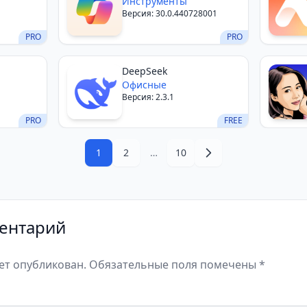
Инструменты
Версия: 30.0.440728001
PRO
PRO
DeepSeek
Офисные
Версия: 2.3.1
PRO
FREE
1
2
…
10
ентарий
дет опубликован. Обязательные поля помечены *