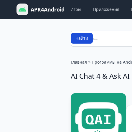
APK4Android
Игры
Приложения
Поиск
Найти
»
Главная
Программы на Andr
AI Chat 4 & Ask A