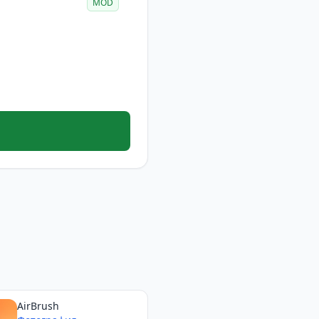
MOD
AirBrush