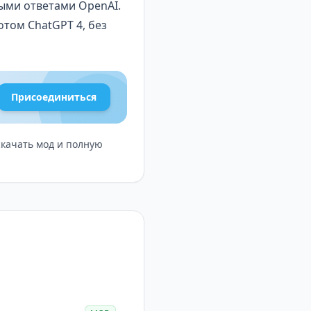
ыми ответами OpenAI.
том ChatGPT 4, без
 детального отчета о
Присоединиться
 для еще более
скачать мод и полную
бходимо.