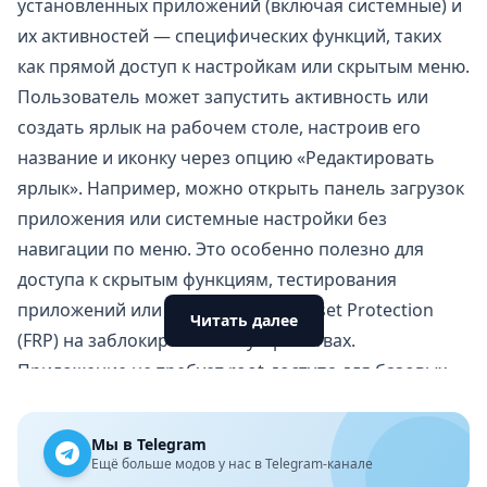
установленных приложений (включая системные) и
их активностей — специфических функций, таких
как прямой доступ к настройкам или скрытым меню.
Пользователь может запустить активность или
создать ярлык на рабочем столе, настроив его
название и иконку через опцию «Редактировать
ярлык». Например, можно открыть панель загрузок
приложения или системные настройки без
навигации по меню. Это особенно полезно для
доступа к скрытым функциям, тестирования
приложений или обхода Factory Reset Protection
Читать далее
(FRP) на заблокированных устройствах.
Приложение не требует root-доступа для базовых
функций, но с root можно получить доступ к более
глубоким системным настройкам. Размер всего 2.25
Мы в Telegram
МБ, а отсутствие рекламы делает его удобным.
Ещё больше модов у нас в Telegram-канале