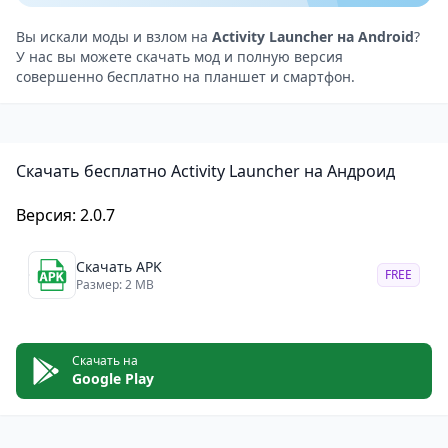
Поддержка Material 3 улучшает UX, а открытый
исходный код на GitHub позволяет сообществу
Вы искали моды и взлом на
Activity Launcher на Android
?
У нас вы можете скачать мод и полную версия
вносить улучшения.
совершенно бесплатно на планшет и смартфон.
Плюсы
Гибкость: Доступ к скрытым активностям и создание
кастомных ярлыков.
Скачать бесплатно Activity Launcher на Андроид
Open-source: Код на GitHub, возможность участия в
разработке через Crowdin.
Версия: 2.0.7
Лёгкость и бесплатность: Нет рекламы,
минимальные требования (Android 4.1+).
Скачать APK
FREE
Для разработчиков: Удобно для тестирования и
Размер: 2 MB
отладки приложений.
Регулярные обновления: Исправления багов и
Скачать на
улучшения UX.
Google Play
Минусы
Сложность для новичков: Без технических знаний