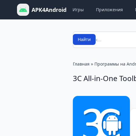
APK4Android
Игры
Приложения
Поиск
Найти
»
Главная
Программы на Andr
3C All-in-One Too