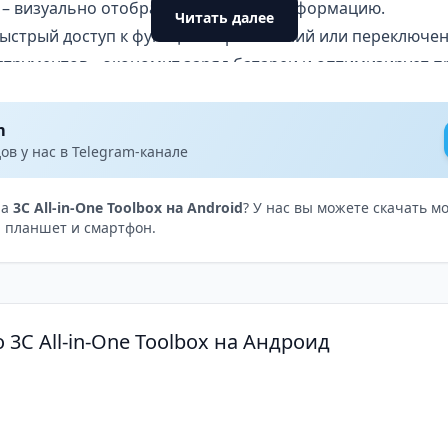
 – визуально отображают простую информацию.
Читать далее
быстрый доступ к функциям приложений или переключе
струментов – экономит заряд батареи и оптимизирует п
вательский интерфейс – настраивает приложение по сво
ы – от простого индикатора до сложных графиков.
m
в у нас в Telegram-канале
на
3C All-in-One Toolbox на Android
? У нас вы можете скачать м
 планшет и смартфон.
 3C All-in-One Toolbox на Андроид