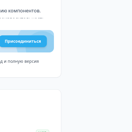
нию компонентов.
роизводительность.
ему вкусу.
Присоединиться
од и полную версия