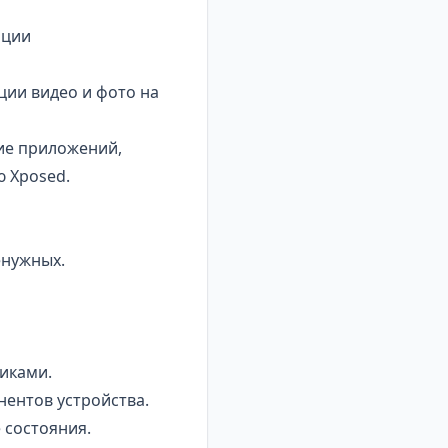
ации
ии видео и фото на
ие приложений,
 Xposed.
енужных.
фиками.
ентов устройства.
состояния.