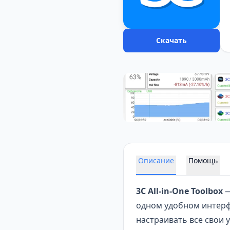
Скачать
Описание
Помощь
3C All-in-One Toolbox
—
одном удобном интерф
настраивать все свои у