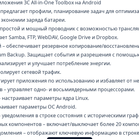
ожения 3C All-in-One Toolbox на Android
 предлагает профили, планирование задач для оптимиз
 экономии заряда батареи.
простой и мощный проводник с возможностью трансляц
ет Samba, FTP, WebDAV, Google Drive и Dropbox.
 – обеспечивает
резервное копирование
/восстановлен
ium Backup. Защищает события и разрешения с помощью
нализирует и улучшает потребление энергии.
олирует сетевой трафик.
тирует приложения по использованию и избавляет от н
 – управляет одно- и восьмиядерными процессорами.
настраивает параметры ядра Linux.
аивает параметры ОС Android.
 уведомления в строке состояния с историческими гра
ых компонентов – включает/выключает более 20 компон
мления – отображают ключевую информацию в строке 