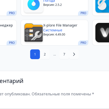
Widgets
Погода
Версия: 2.5.2
PRO
PRO
енеджер
X-plore File Manager
Системные
Версия: 4.49.00
PRO
PRO
1
2
…
7
ентарий
дет опубликован. Обязательные поля помечены *