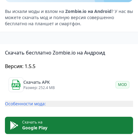
вашем пути и вербуйте их в свою команду! Каждый
герой обладает уникальными специальными
Вы искали моды и взлом на
Zombie.io на Android
? У нас вы
можете скачать мод и полную версия совершенно
навыками. Повышайте уровень героев и выберите
бесплатно на планшет и смартфон.
правильную боевую стратегию для победы над
боссом зомби!
Roguelike геймплей: погрузитесь в захватывающий
Скачать бесплатно Zombie.io на Андроид
мир с элементами roguelike, где каждая игра
становится неповторимым приключением.
Версия: 1.5.5
Открывайте новые умения, главы и испытания по
мере прохождения. Приспосабливайтесь,
Скачать APK
MOD
разрабатывайте стратегии и преодолевайте
Размер: 252.4 MB
препятствия!
Особенности мода:
Сражайтесь бок о бок с друзьями: заводите новых
друзей и вместе отправляйтесь в увлекательные
приключения. Создайте гильдию вместе с друзьями
Скачать на
Google Play
и, бросая вызов могущественным боссам,