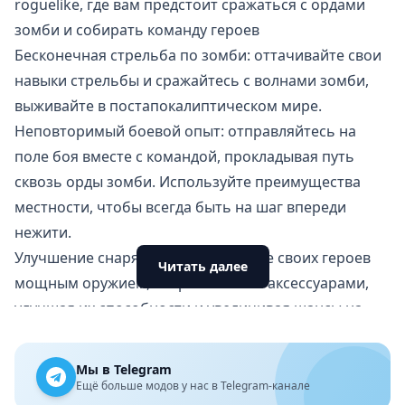
roguelike, где вам предстоит сражаться с ордами
зомби и собирать команду героев
Бесконечная стрельба по зомби: оттачивайте свои
навыки стрельбы и сражайтесь с волнами зомби,
выживайте в постапокалиптическом мире.
Неповторимый боевой опыт: отправляйтесь на
поле боя вместе с командой, прокладывая путь
сквозь орды зомби. Используйте преимущества
местности, чтобы всегда быть на шаг впереди
нежити.
Улучшение снаряжения: экипируйте своих героев
Читать далее
мощным оружием, снаряжением и аксессуарами,
улучшая их способности и увеличивая шансы на
выживание. Настраивайте снаряжение и
открывайте уникальные комбинации героев.
Мы в Telegram
Соберите боевую команду: спасайте героев на
Ещё больше модов у нас в Telegram-канале