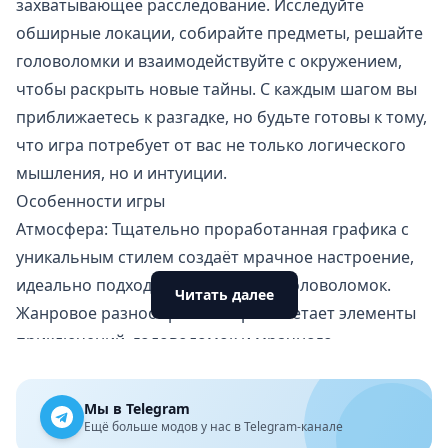
захватывающее расследование. Исследуйте
обширные локации, собирайте предметы, решайте
головоломки и взаимодействуйте с окружением,
чтобы раскрыть новые тайны. С каждым шагом вы
приближаетесь к разгадке, но будьте готовы к тому,
что игра потребует от вас не только логического
мышления, но и интуиции.
Особенности игры
Атмосфера: Тщательно проработанная графика с
уникальным стилем создаёт мрачное настроение,
идеально подходящее для жанра головоломок.
Читать далее
Жанровое разнообразие: Игра сочетает элементы
приключений, головоломок и мрачного
повествования.
Сюжет: Интригующая история с элементами
Мы в Telegram
мистики не оставит равнодушными любителей
Ещё больше модов у нас в Telegram-канале