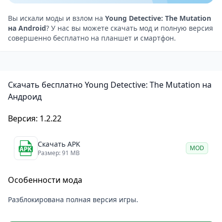
погружаться в запутанные повествования.
Для кого эта игра Young Detective: The Mutation?
Вы искали моды и взлом на
Young Detective: The Mutation
на Android
? У нас вы можете скачать мод и полную версия
Young Detective — это захватывающая игра, которая
совершенно бесплатно на планшет и смартфон.
придётся по душе всем любителям одиночных игр с
глубоким сюжетом и сложными задачами. Формат
«escape room» позволит вам взаимодействовать с
Скачать бесплатно Young Detective: The Mutation на
окружающей средой и решать атмосферные
Андроид
головоломки, погружаясь в мир детектива.
Версия: 1.2.22
Скачать APK
MOD
Размер: 91 MB
Особенности мода
Разблокирована полная версия игры.