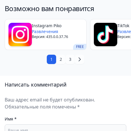
Загрузка аудио и видеозаписей.
Возможно вам понравится
Тёмный стиль интерфейса.
Встроенный прокси.
Instagram Piko
TikTok
Развлечения
Развл
Версия: 435.0.0.37.76
Версия:
FREE
1
2
3
Написать комментарий
Ваш адрес email не будет опубликован.
Обязательные поля помечены *
Имя
*