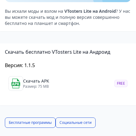
могут
Изменить дизайн интерфейса.
Вы искали моды и взлом на
VTosters Lite на Android
? У нас
вы можете скачать мод и полную версия совершенно
Избавиться от рекламы.
бесплатно на планшет и смартфон.
Загрузить музыку в кэш.
Скачать видео.
Кроме того, приложение всегда можно пропатчить
Скачать бесплатно VTosters Lite на Андроид
или пересобрать, даже без специальных навыков.
Ключевые особенности приложения
Версия: 1.1.5
Режимы «Невидимка».
Возможность отключить ненужные опции клиента
Скачать APK
FREE
ВКонтакте и добавить необходимые функции.
Размер: 75 MB
Прослушивание музыки без ограничений, прав root
и подписки.
Отсутствие рекламы, баннеров и всплывающих
сообщений.
Бесплатные программы
Социальные сети
Кнопка отправки сообщений на клавиатуре.