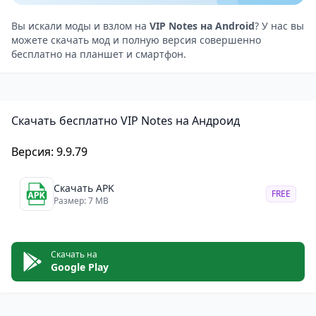
визуальной информации или голосовых записей.
Категории и метки: Приложение позволяет
Вы искали моды и взлом на
VIP Notes на Android
? У нас вы
можете скачать мод и полную версия совершенно
организовать заметки с помощью категорий и
бесплатно на планшет и смартфон.
тегов, делая их поиск более удобным и быстрым.
Резервное копирование: Приложение
поддерживает возможность резервного
Скачать бесплатно VIP Notes на Андроид
копирования данных на Google Диск, чтобы
пользователи могли восстановить свои заметки в
Версия: 9.9.79
случае необходимости.
Преимущества
Скачать APK
FREE
Высокий уровень защиты: Благодаря шифрованию
Размер: 7 MB
и паролю, приложение обеспечивает надёжную
защиту данных, что важно для хранения
Скачать на
конфиденциальной информации.
Google Play
Интуитивный интерфейс: Простой и понятный
интерфейс делает использование приложения