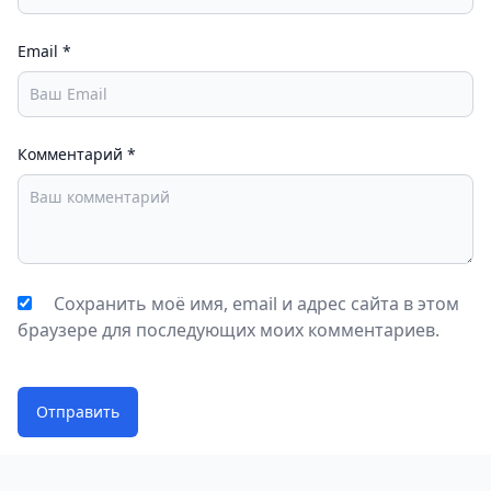
безопасности информации.
Хотя бесплатная версия приложения предлагает
Email
*
ограниченные возможности, оно всё равно
остается отличным выбором для тех, кто ищет
безопасное место для хранения личных заметок на
Комментарий
*
своем смартфоне.
Сохранить моё имя, email и адрес сайта в этом
браузере для последующих моих комментариев.
Отправить