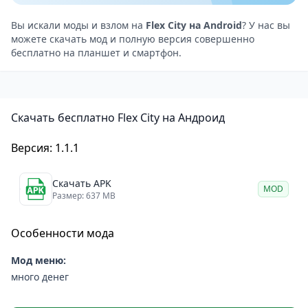
самолёты. В игре представлено реалистичное
оружие и захватывающие многопользовательские
Вы искали моды и взлом на
Flex City на Android
? У нас вы
можете скачать мод и полную версия совершенно
события.
бесплатно на планшет и смартфон.
Вы сможете
настроить свой автомобиль
и сделать
своего персонажа уникальным, а также общаться с
друзьями во время игры с помощью голосового
Скачать бесплатно Flex City на Андроид
чата.
Игра постоянно развивается и обновляется,
Версия: 1.1.1
предлагая вам новые возможности и события.
Здесь всегда есть чем заняться: от уникальных
Скачать APK
MOD
соревнований до разнообразных взаимодействий с
Размер: 637 MB
другими игроками.
Особенности мода
Не пропустите возможность стать частью этого
увлекательного мира и отправиться в
Мод меню:
незабываемое приключение вместе с друзьями!
много денег