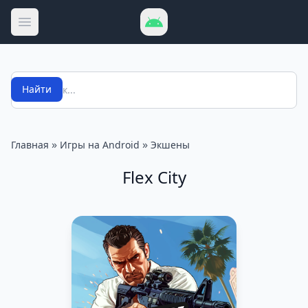
Открыть меню
Поиск
Найти
»
»
Главная
Игры на Android
Экшены
Flex City