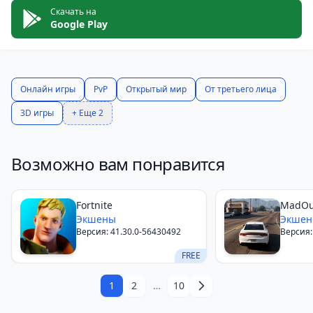
Скачать на
Google Play
Онлайн игры
PvP
Открытый мир
От третьего лица
3D игры
+ Еще 2
Возможно вам понравится
Fortnite
MadOu
Экшены
Экше
Версия: 41.30.0-56430492
Версия:
FREE
1
2
…
10