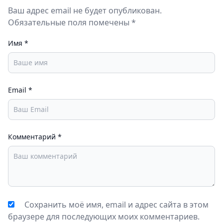
Контролируйте изменения pH, воспламеняйте соли
Ваш адрес email не будет опубликован.
и металлы, проводите испытания на пламя — и всё
Обязательные поля помечены *
это в безопасных рамках этого научного
приложения.
Имя
*
Важно отметить, что хотя
Unreal Chemist
стремится точно воспроизводить реакции
реального мира, некоторые из изображённых
Email
*
реакций являются теоретическими. Некоторые
эксперименты, если они проводятся физически,
могут быть опасными и привести к серьёзным
Комментарий
*
травмам в реальном мире.
Сохранить моё имя, email и адрес сайта в этом
браузере для последующих моих комментариев.