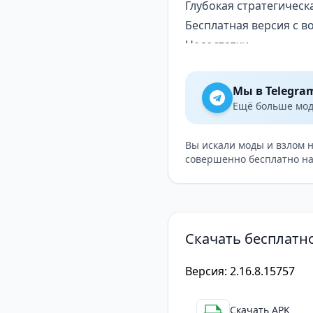
Глубокая стратегическа
Бесплатная версия с 
Недостатки
Ограниченная карта ми
Отсутствие многополь
Мы в Telegra
Советы по игре
Ещё больше модо
Исследуйте карту мира
Сфокусируйтесь на раз
Вы искали моды и взлом 
совершенно бесплатно на
Не забывайте защищать
Используйте уникальн
The Battle of Polytopia
предлагает игрокам г
Скачать бесплатно 
Несмотря на то, что в
карта мира, игра всё 
Версия: 2.16.8.15757
Скачать APK