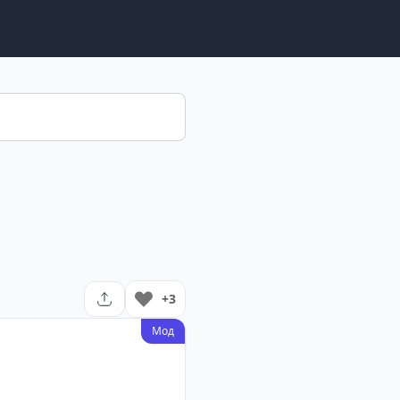
+3
Мод