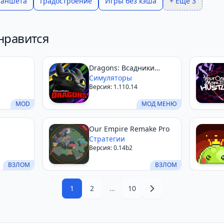
ланшета
Градостроение
Игры без кэша
+ Еще 3
нравится
Dragons: Всадники
Олуха
Симуляторы
Версия: 1.110.14
MOD
МОД МЕНЮ
Our Empire Remake Pro
Стратегии
Версия: 0.14b2
ВЗЛОМ
ВЗЛОМ
1
2
…
10