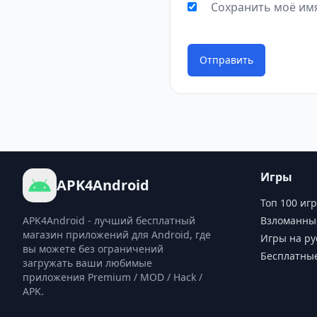
Сохранить моё имя
Отправить
Игры
APK4Android
Топ 100 игр
APK4Android - лучший бесплатный
Взломанны
магазин приложений для Android, где
Игры на ру
вы можете без ограничений
Бесплатны
загружать ваши любимые
приложения Premium / MOD / Hack /
APK.