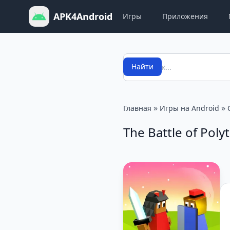
APK4Android
Игры
Приложения
Поиск
Найти
»
»
Главная
Игры на Android
The Battle of Poly