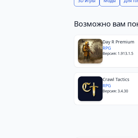
3D игры
Моды
Для п
Возможно вам по
Day R Premium
RPG
Версия: 1.913.1.5
Crawl Tactics
RPG
Версия: 3.4.30