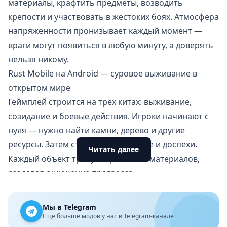
материалы, крафтить предметы, возводить
крепости и участвовать в жестоких боях. Атмосфера
напряженности пронизывает каждый момент —
враги могут появиться в любую минуту, а доверять
нельзя никому.
Rust Mobile на Android — суровое выживание в
открытом мире
Геймплей строится на трёх китах: выживание,
созидание и боевые действия. Игроки начинают с
нуля — нужно найти камни, дерево и другие
ресурсы. Затем строят базы, оружие и доспехи.
Читать далее
Каждый объект требует времени и материалов,
создавая ощущение прогресса.
Боевая система позволяет как атаковать врагов, так
и защищаться от них. PvP-столкновения требуют
Мы в Telegram
тактики и быстрых реакций. Кроме того,
Ещё больше модов у нас в Telegram-канале