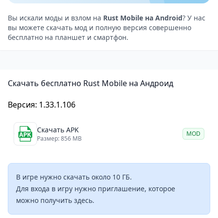
существуют радиационные зоны, опасные враги и
природные катаклизмы, которые усложняют задачу
Вы искали моды и взлом на
Rust Mobile на Android
? У нас
вы можете скачать мод и полную версия совершенно
выживания.
бесплатно на планшет и смартфон.
Особенности
Полнофункциональный крафт-система —
создавайте оружие, доспехи, приспособления и
Скачать бесплатно Rust Mobile на Андроид
строительные материалы.
Строительство баз — возводите убежища,
Версия: 1.33.1.106
укрепления и ловушки для защиты от врагов.
PvP-боевая система — сражайтесь с другими
Скачать APK
MOD
игроками в реальном времени на одной карте.
Размер: 856 MB
Открытый мир — исследуйте локации с разной
степенью опасности и ресурсов.
В игре нужно скачать около 10 ГБ.
Командная игра — объединяйтесь с друзьями и
Для входа в игру нужно приглашение, которое
создавайте кланы для совместного выживания.
можно
получить
здесь
.
Игровой процесс и сложность