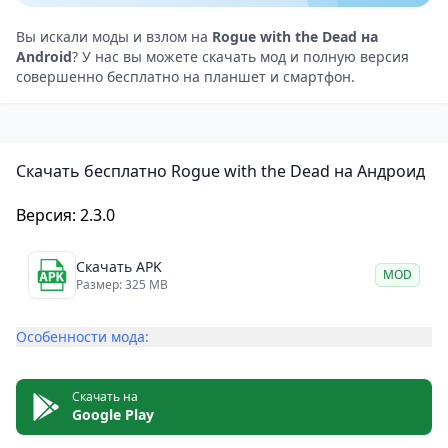
способностей. Вы можете легко перемещаться по
меню и улучшать героев, назначать им новые
Вы искали моды и взлом на
Rogue with the Dead на
Android
? У нас вы можете скачать мод и полную версия
умения и управлять ресурсами.
совершенно бесплатно на планшет и смартфон.
Прогресс и развитие
В процессе игры вы будете собирать ресурсы,
которые можно тратить на улучшение
Скачать бесплатно Rogue with the Dead на Андроид
характеристик и умений ваших героев. Вы также
можете открывать новых персонажей и проходить
Версия: 2.3.0
уникальные уровни. Благодаря процедурной
генерации подземелий и уровней, каждая попытка
Скачать APK
MOD
прохождения игры будет отличаться от
Размер: 325 MB
предыдущей.
Особенности мода:
Rogue with the Dead: Idle RPG — увлекательное
сочетание idle и RPG в пиксельном мире
Герой нашего обзора — это увлекательная игра,
Скачать на
Google Play
которая понравится любителям жанров idle и RPG.