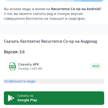
или на одном устройстве.
Минусы игры:
Вы искали моды и взлом на
Recurrence Co-op на Android
?
У нас вы можете скачать мод и полную версия
Отсутствие полноценного сюжета или кампании
совершенно бесплатно на планшет и смартфон.
Небольшое количество уровней по сравнению с
другими играми в этом жанре
Некоторые препятствия могут показаться слишком
Скачать бесплатно Recurrence Co-op на Андроид
сложными для новичков
Recurrence Co-op: отличная кооперативная игра для
Версия: 3.6
мобильных устройств Android
Recurrence Co-op — это отличная кооперативная
Скачать APK
MOD
игра для Android, которая предлагает игрокам
Размер: 1300 MB
увлекательный и требовательный геймплей.
Особенности мода:
Хорошо проработанные уровни, разнообразные
персонажи и захватывающие головоломки делают
эту игру прекрасным выбором для тех, кто любит
Скачать на
Google Play
играть в компании друзей. Несмотря на некоторые