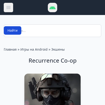
Открыть меню
Поиск
Найти
»
»
Главная
Игры на Android
Экшены
Recurrence Co-op