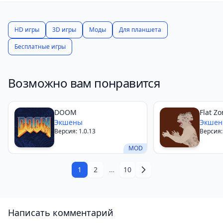
недостатки, такие как отсутствие сюжета и
небольшое количество уровней, Recurrence Co-op
стоит вашего внимания, если вы ищете
HD игры
3D игры
Моды
Для планшета
увлекательную кооперативную игру для
Бесплатные игры
мобильного устройства.
Возможно вам понравится
DOOM
Flat Z
Экшены
Экше
Версия: 1.0.13
Версия: 
MOD
1
2
…
10
Написать комментарий