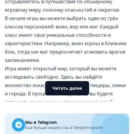
отправляетесь в путешествие по обширному
игровому миру, полному опасностей и секретов.
В начале игры вы можете выбрать один из трёх
классов персонажей: воин, вор или маг. Каждый
класс имеет свои уникальные способности и
характеристики. Например, воин хорош в ближнем
бою, тогда как маг предпочитает атаковать врагов
заклинаниями.
Игра имеет открытый мир, который вы можете
исследовать свободно. Здесь вы найдёте
множество локаций, таких как леса, пещеры, замки
Читать далее
и города. В процессе исследования вы будете
встречать различных неигровых персонажей,
которые дадут вам квесты и задания.
Боевая система в игре довольно простая, но в то же
Мы в Telegram
время увлекательная. Вы можете использовать
Ещё больше модов у нас в Telegram-канале