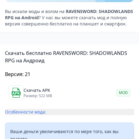
различные виды оружия, такие как мечи, луки и
посохи, а также заклинания, чтобы победить
Вы искали моды и взлом на
RAVENSWORD: SHADOWLANDS
RPG на Android
? У нас вы можете скачать мод и полную
врагов. Бои проходят в реальном времени, и вам
версия совершенно бесплатно на планшет и смартфон.
придётся использовать все ваши навыки, чтобы
одержать победу.
Графика и звук
Скачать бесплатно RAVENSWORD: SHADOWLANDS
Графика выполнена на высоком уровне. Игра
RPG на Андроид
использует движок Unity, который обеспечивает
качественную прорисовку текстур и эффектов.
Версия: 21
Игровой мир выглядит красиво и реалистично, а
персонажи и монстры проработаны с любовью к
Скачать APK
MOD
Размер: 522 MB
деталям.
Звуковое сопровождение также выполнено на
Особенности мода:
высоком уровне. Музыка в игре подходит к
фэнтезийной атмосфере и помогает погрузиться в
игровой мир. Звуки окружающей среды и эффекты
Ваши деньги увеличиваются по мере того, как вы
тратите