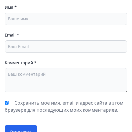
отсутствие многопользовательского режима.
Имя
*
Однако, если вы ищете хорошую ролевую игру для
Android, RAVENSWORD: SHADOWLANDS RPG стоит
вашего внимания.
Email
*
Комментарий
*
Сохранить моё имя, email и адрес сайта в этом
браузере для последующих моих комментариев.
Отправить