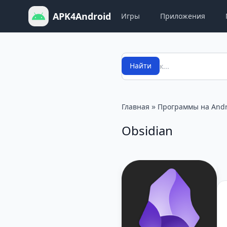
APK4Android
Игры
Приложения
Поиск
Найти
»
Главная
Программы на Andr
Obsidian