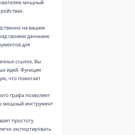
ьзователям мощный
тройствах.
едственно на вашем
над своими данными,
рументов для
ленных ссылок. Вы
ых идей. Функция
щую, что помогает
ного графа позволяет
то мощный инструмент
вает простоту
легко экспортировать