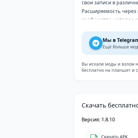
свои записи в различ
Расширяемость через 
сообщество, которое 
приложение разнообраз
Zotero для управлени
Мы в Telegra
На Android доступна з
Ещё больше модо
Настраиваемый интерф
и поведения приложен
Вы искали моды и взлом 
бесплатно на планшет и 
горячие клавиши (при
свои нужды.
Мощный поиск: Встрое
содержимому и метада
Скачать бесплатно
более точных результа
Поддержка нескольких
Версия: 1.8.10
для разных проектов и
информацию.
Скачать APK