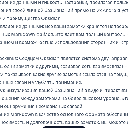
владение данными и гибкость настройки, предлагая пол
ения своей личной базы знаний прямо на их Android-ус
 и преимущества Obsidian
 владение данными: Все ваши заметки хранятся непоср
ычных Markdown-файлов. Это дает вам полный контроль 
анием и возможностью использования сторонних инст
acklinks: Сердцем Obsidian является система двунаправ
ь одни заметки с другими, создавая сеть взаимосвязанн
ки показывает, какие другие заметки ссылаются на теку
нные связи и углублять понимание.
ew): Визуализация вашей базы знаний в виде интерактив
тношения между заметками на более высоком уровне. Э
 и обнаружения неочевидных связей.
ние Markdown в качестве основного формата обеспечи
носимость и долговечность ваших заметок. Вы можете 