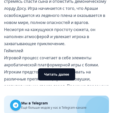
стремясь спасти сына и отомстить демоническому
лорду Досу. Игра начинается с того, что Араши
освобождается из ледяного плена и оказывается в
новом мире, полном опасностей и врагов.
Несмотря на кажущуюся простоту сюжета, он
наполнен атмосферой и увлекает игрока в
захватывающее приключение.
Геймплей
Игровой процесс сочетает в себе элементы
акробатической платформерной игры с боями.
Игрокам предстоит быстро реагировать на
Читать далее
различные препятствия, врагов и ловушки,
развивая навыки своего героя. Прокачка персонажа
открывает новые способности, такие как двойной
прыжок и невидимость, что придаёт игре глубину и
Мы в Telegram
стратегическую составляющую.
Ещё больше модов у нас в Telegram-канале