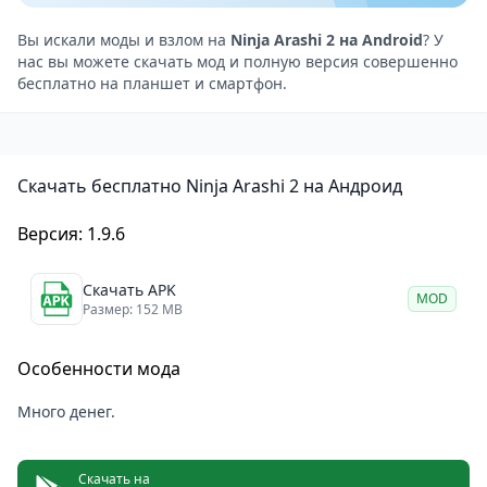
Каждый уровень наполнен врагами, а в конце вас
ждут сложные бои с боссами, которые требуют
Вы искали моды и взлом на
Ninja Arashi 2 на Android
? У
нас вы можете скачать мод и полную версия совершенно
особого подхода. Сложность уровней растёт
бесплатно на планшет и смартфон.
постепенно, что делает каждый новый этап
настоящим испытанием для вашего мастерства.
Визуальный стиль и атмосфера
Скачать бесплатно Ninja Arashi 2 на Андроид
Графика в этой игре на Android выполнена в
минималистичном стиле с тёмными силуэтами, что
Версия: 1.9.6
придаёт ей мрачную и загадочную атмосферу.
Звуковое оформление великолепно подчёркивает
Скачать APK
MOD
напряжённую обстановку, делая игру более
Размер: 152 MB
реалистичной и погружающей.
Особенности мода
Ninja Arashi 2 — это напряжённый экшен-
платформер
Много денег.
Ninja Arashi 2 — это великолепный выбор для
любителей сложных платформеров, которые ценят
Скачать на