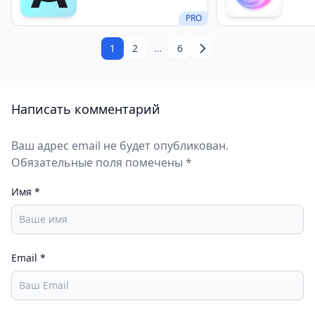
того, некоторым пользователям может быть трудно
PRO
перейти на новый браузер из-за привычки к
интерфейсу и функциональности предыдущего
1
2
…
6
браузера.
Microsoft Edge: почему стоит попробовать
мобильную версию браузера на Android
Написать комментарий
Microsoft Edge – это качественный веб-браузер для
устройств Android. Он предлагает множество
Ваш адрес email не будет опубликован.
полезных функций и инструментов для
Обязательные поля помечены *
комфортного и безопасного просмотра веб-
Имя
*
страниц. Интеграция с виртуальным помощником
Cortana, режим чтения, блокировка рекламы и
функции безопасности делают его отличным
Email
*
выбором для владельцев мобильных устройств.
Недостатки браузера незначительны и не портят
общего положительного впечатления от его