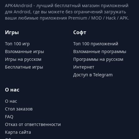
APK4Android - лучший бесплатный магазин приложений
для Android, где вы можете без ограничений загружать
ваши любимые приложения Premium / MOD / Hack / APK.
Игры
Софт
Топ 100 игр
Топ 100 приложений
Взломанные игры
Взломанные программы
Игры на русском
Программы на русском
Бесплатные игры
Интернет
Доступ в Telegram
О нас
О нас
Стол заказов
FAQ
Отказ от ответственности
Карта сайта