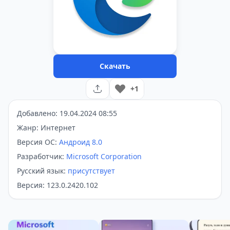
Скачать
+1
Добавлено: 19.04.2024 08:55
Жанр: Интернет
Версия ОС:
Андроид 8.0
Разработчик:
Microsoft Corporation
Русский язык:
присутствует
Версия: 123.0.2420.102