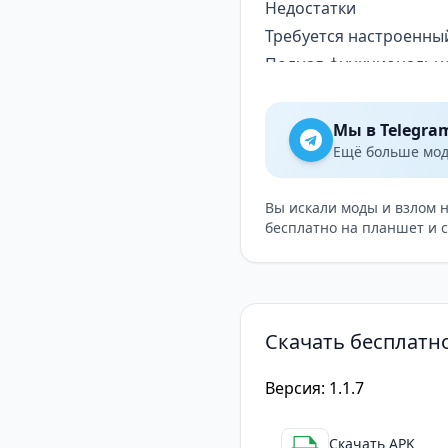
Недостатки
Требуется настроенный
Полная функционально
Отсутствие встроенног
Lissen
— это удобное и
Мы в Telegra
доступ к вашей коллек
Ещё больше модо
приложение станет ва
Вы искали моды и взлом 
бесплатно на планшет и 
Скачать бесплатно
Версия: 1.1.7
Скачать APK