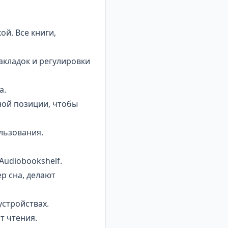
й. Все книги,
акладок и регулировки
а.
ной позиции, чтобы
льзования.
Audiobookshelf.
р сна, делают
стройствах.
т чтения.