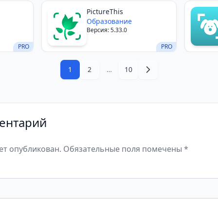
PictureThis
Образование
Версия: 5.33.0
PRO
PRO
1
2
…
10
ентарий
дет опубликован. Обязательные поля помечены *