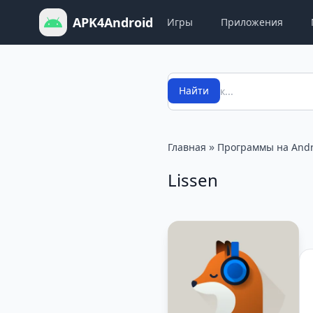
APK4Android
Игры
Приложения
Поиск
Найти
»
Главная
Программы на Andr
Lissen