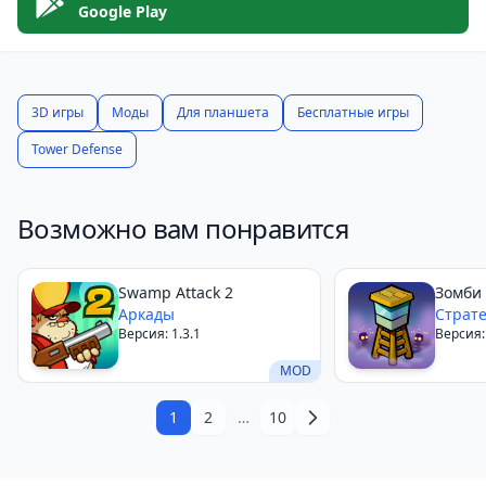
Google Play
3D игры
Моды
Для планшета
Бесплатные игры
Tower Defense
Возможно вам понравится
Swamp Attack 2
Зомби
Аркады
Страт
Версия: 1.3.1
Версия:
MOD
1
2
…
10