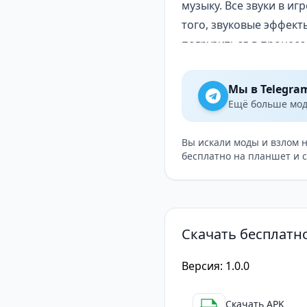
музыку. Все звуки в и
того, звуковые эффект
погрузиться в процесс
Дополнительные функ
Incredibox также пред
Мы в Telegra
друзьями. Кроме того,
Ещё больше модо
наслаждаться музыкой 
Создавайте собственну
Вы искали моды и взлом 
бесплатно на планшет и 
Incredibox – это отли
простым интерфейсом,
становится увлекатель
собственную музыку п
Скачать бесплатно
Версия: 1.0.0
Скачать APK