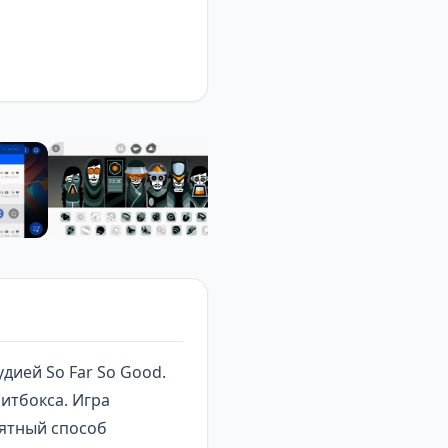
дией So Far So Good.
итбокса. Игра
нятный способ