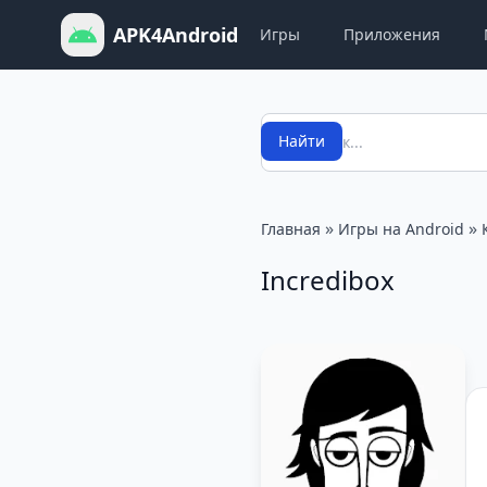
APK4Android
Игры
Приложения
Поиск
Найти
»
»
Главная
Игры на Android
Incredibox