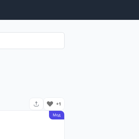
+1
Мод