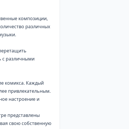
ственные композиции,
 количество различных
музыки.
 перетащить
ь с различными
ле комикса. Каждый
олее привлекательным.
ное настроение и
гре представлены
авая свою собственную