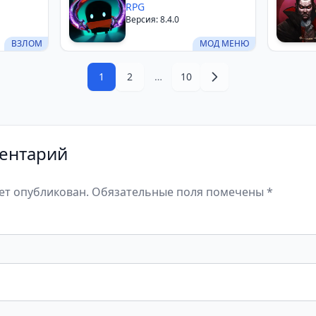
RPG
Версия: 8.4.0
ВЗЛОМ
МОД МЕНЮ
1
2
…
10
ентарий
дет опубликован. Обязательные поля помечены *