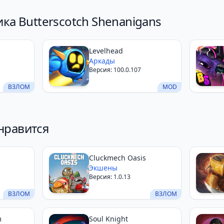
ка Butterscotch Shenanigans
Levelhead
Аркады
Версия: 100.0.107
ВЗЛОМ
MOD
нравится
Cluckmech Oasis
Экшены
Версия: 1.0.13
ВЗЛОМ
ВЗЛОМ
m
Soul Knight