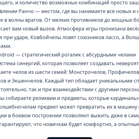
ущего, и количество возможных комбинаций просто заш
влении Ранчо — местом, где вы нанимаете всё новых и 
те в волны врагов. От мелких противников до мощных бо
сает вам новый вызов. Атмосфера игры пронизана вес
 при ударе, Ковбойчелы ловят союзников лассо, а Во
рами.
ndroid — стратегический рогалик с абсурдными челами
истема синергий, которая позволяет создавать неверо
аете челов из шести семей: Монстрочелов, Профичелов
ов и Экшенчелов. Каждый тип обладает уникальными с
тоятельно, так и при взаимодействии с другими персо
вы собираете реликвии и предметы, которые кардиналь
олшебночелам предмет может превратить их в машину 
ии в боевом построении позволяют выжить даже в самы
гарантируют, что новичкам будет комфортно, а опытны