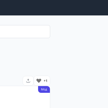
+1
Мод