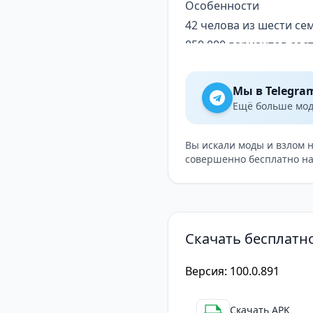
Особенности
42 челова из шести с
850 000 вариантов сос
Система реликвий и п
Сражения с боссами —
Мы в Telegra
Режимы «Челы дня» и 
Ещё больше модо
Игровой процесс и стр
Каждое прохождение Ho
Вы искали моды и взлом 
совершенно бесплатно на
встречаетесь с боссам
это даёт дополнительн
прямое улучшение пер
способностей.
Скачать бесплатн
Игра предлагает три у
задачи. Режим «Ансам
Версия: 100.0.891
найма, если вы хотите
гарантирована благод
Скачать APK