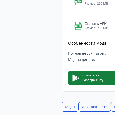
Для кого подойдёт How
Размер: 295 MB
How Many Dudes?
понр
ценит весёлый абсурди
невероятных комбинац
Скачать APK
Размер: 290 MB
создана для вас.
Приложение также под
Особенности мода
прохождение будет со
творческого геймплея 
Полная версия игры.
Скачайте игру на Andro
Мод на деньги.
держать в напряжении
Скачать на
Google Play
Моды
Для планшета