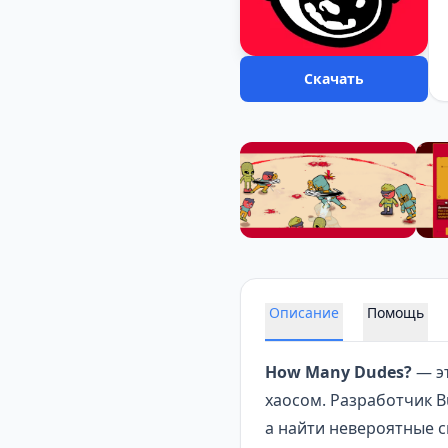
Скачать
Описание
Помощь
How Many Dudes?
— эт
хаосом. Разработчик Bu
а найти невероятные 