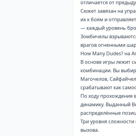
отличается от предыд
Сюжет завязан на упра
их к боям и отправляе
— каждый уровень бро
Зомбичелы взрываются
врагов огненными ша
How Many Dudes? на A
В основе игры лежит с
комбинации. Вы выбир
Магочелов, Сайфайчел
срабатывают как самос
По ходу прохождения 
динамику. Выданный В
распределённые позиц
Три уровня сложности 
вызова.