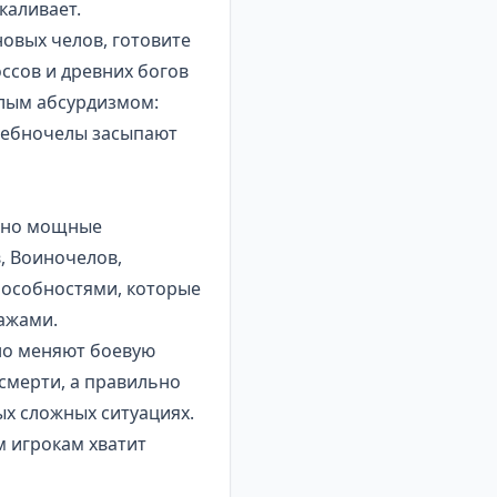
каливает.
новых челов, готовите
ссов и древних богов
ёлым абсурдизмом:
лшебночелы засыпают
ятно мощные
, Воиночелов,
пособностями, которые
нажами.
но меняют боевую
смерти, а правильно
х сложных ситуациях.
м игрокам хватит