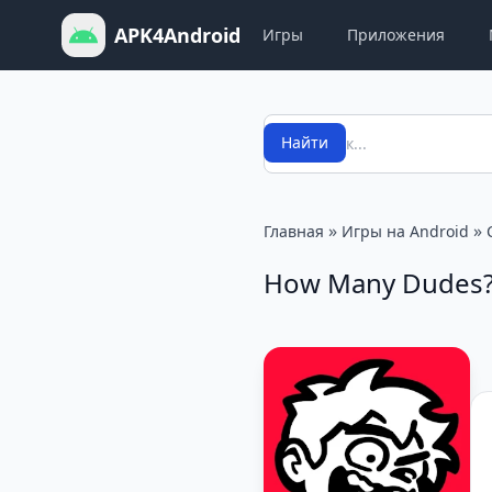
APK4Android
Игры
Приложения
Поиск
Найти
»
»
Главная
Игры на Android
How Many Dudes