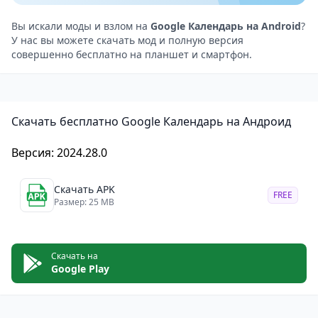
различные представления и дополнения.
Преимущества приложения
Вы искали моды и взлом на
Google Календарь на Android
?
У нас вы можете скачать мод и полную версия
Простой и понятный интерфейс.
совершенно бесплатно на планшет и смартфон.
Широкие возможности настройки.
Поддержка различных форматов событий.
Возможность интеграции с другими сервисами
Скачать бесплатно Google Календарь на Андроид
Google.
Версия: 2024.28.0
Скачать APK
FREE
Размер: 25 MB
Скачать на
Google Play