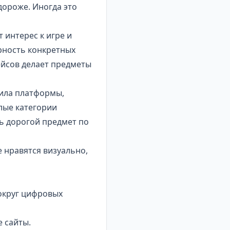
дороже. Иногда это
 интерес к игре и
рность конкретных
кейсов делает предметы
вила платформы,
лые категории
ь дорогой предмет по
 нравятся визуально,
округ цифровых
 сайты.