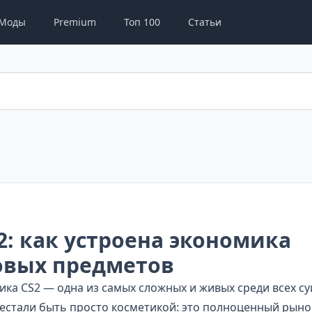
Моды
Premium
Топ 100
Статьи
2: как устроена экономика
овых предметов
ка CS2 — одна из самых сложных и живых среди всех с
рестали быть просто косметикой: это полноценный рын