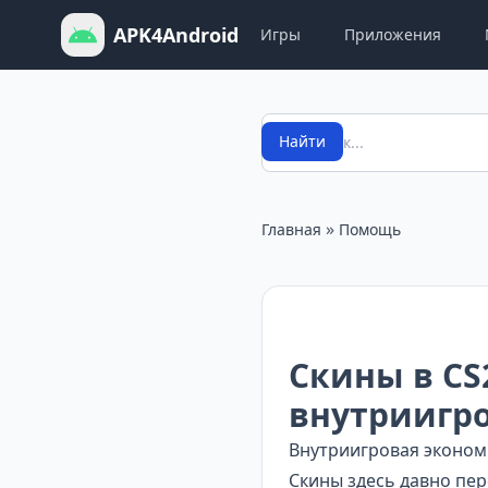
APK4Android
Игры
Приложения
Поиск
Найти
»
Главная
Помощь
Скины в CS
внутриигр
Внутриигровая экономи
Скины здесь давно пе