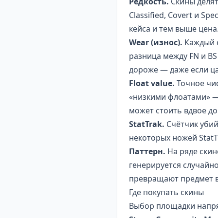
Редкость.
Скины делятс
Classified, Covert и S
кейса и тем выше цена
Wear (износ).
Каждый с
разница между FN и BS
дороже — даже если ца
Float value.
Точное чис
«низкими флоатами» — 
может стоить вдвое дор
StatTrak.
Счётчик убийс
некоторых ножей StatT
Паттерн.
На ряде скин
генерируется случайно
превращают предмет в
Где покупать скины
Выбор площадки напря