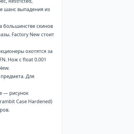
c, Restricted,
иже шанс выпадения из
 На большинстве скинов
азы. Factory New стоит
екционеры охотятся за
 Нож с float 0.001
New.
 предмета. Для
de — рисунок
rambit Case Hardened)
ров.