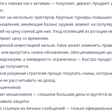
ся к скинам как к активам — покупают, держат, продают 
т.
ют на несколько триггеров. Крупные турниры повышают
бновления, меняющие баланс оружия, влияют на популя
ней на цену скинов для них. Уход коллекций из ротации 
имает цену со временем.
дёжной инвестицией нельзя. Valve может изменить пра
т или выпустить новое обновление, обесценивающее це
редсказуем, а ликвидность ограничена — быстро продат
да получается.
ов разумная стратегия проще: покупать скины, которые
и не рассчитывать на доход.
мошенников
ает мошенников — слишком большие деньги крутятся в
равила защиты:
по ссылкам из личных сообщений — только официальные