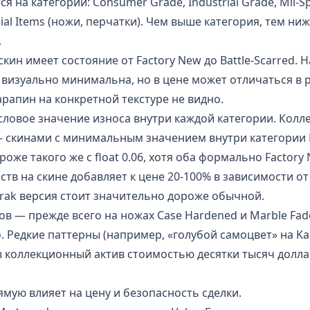
я на категории: Consumer Grade, Industrial Grade, Mil-Spe
pecial Items (ножи, перчатки). Чем выше категория, тем н
.
кин имеет состояние от Factory New до Battle-Scarred.
 визуально минимальна, но в цене может отличаться в р
рапин на конкретной текстуре не видно.
ловое значение износа внутри каждой категории. Колл
скинами с минимальным значением внутри категории FN.
оже такого же с float 0.06, хотя оба формально Factory 
тв на скине добавляет к цене 20-100% в зависимости от
rak версия стоит значительно дороже обычной.
ов — прежде всего на ножах Case Hardened и Marble Fa
. Редкие паттерны (например, «голубой самоцвет» на Ka
 коллекционный актив стоимостью десятки тысяч долла
мую влияет на цену и безопасность сделки.