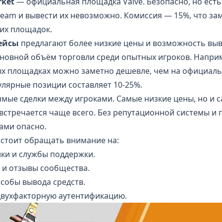
rket
— официальная площадка Valve. Безопасно, но есть
team и вывести их невозможно. Комиссия — 15%, что з
их площадок.
ейсы
предлагают более низкие цены и возможность выв
сновной объём торговли среди опытных игроков. Напри
х площадках можно заметно дешевле, чем на официал
улярные позиции составляет 10-25%.
мые сделки между игроками. Самые низкие цены, но и с
стречается чаще всего. Без репутационной системы и 
ами опасно.
стоит обращать внимание на:
лки и службы поддержки.
и отзывы сообщества.
собы вывода средств.
двухфакторную аутентификацию.