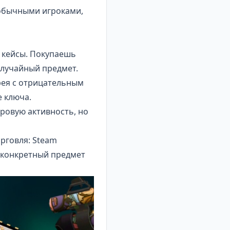
 обычными игроками,
 кейсы. Покупаешь
случайный предмет.
рея с отрицательным
 ключа.
ровую активность, но
рговля: Steam
 конкретный предмет