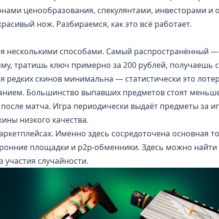
онами ценообразования, спекулянтами, инвесторами и
красивый нож. Разбираемся, как это всё работает.
ся несколькими способами. Самый распространённый —
му, тратишь ключ примерно за 200 рублей, получаешь 
я редких скинов минимальна — статистически это лоте
нием. Большинство выпавших предметов стоят меньше
после матча. Игра периодически выдаёт предметы за иг
ины низкого качества.
аркетплейсах. Именно здесь сосредоточена основная то
оронние площадки и p2p-обменники. Здесь можно найти
з участия случайности.