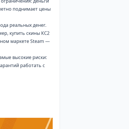
 ограничения: деньги
аметно поднимает цены
ода реальных денег.
мер,
купить скины КС2
ьном маркете Steam —
амые высокие риски:
гарантий работать с