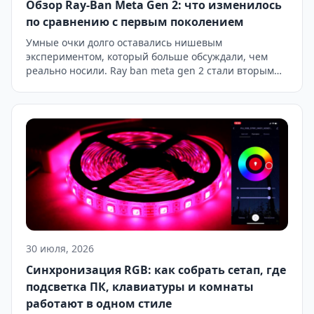
Обзор Ray-Ban Meta Gen 2: что изменилось
по сравнению с первым поколением
Умные очки долго оставались нишевым
экспериментом, который больше обсуждали, чем
реально носили. Ray ban meta gen 2 стали вторым
поколением устройства, которое действительно
приблизилось к статусу повседневного гаджета, а не
диковинки для технологических энтузиастов.
Разберём, что конкретно изменилось по сравнению
с первой версией и стоит ли обновляться тем, кто
уже пользуется очками первого поколения. Дизайн
[…]
30 июля, 2026
Синхронизация RGB: как собрать сетап, где
подсветка ПК, клавиатуры и комнаты
работают в одном стиле