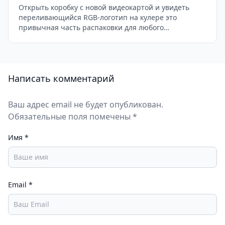
Открыть коробку с новой видеокартой и увидеть
переливающийся RGB-логотип на кулере это
привычная часть распаковки для любого
современного геймера. Проблема начинается
дальше: подсветка корпуса живёт своей жизнью,
клавиатура настроена в отдельном приложении, а
комната вокруг монитора остаётся банально тёмной.
Написать комментарий
В итоге получается не эффектный сетап, а хаос из
разных цветов, которые никак не складываются в […]
Ваш адрес email не будет опубликован.
Обязательные поля помечены *
Имя
*
Email
*