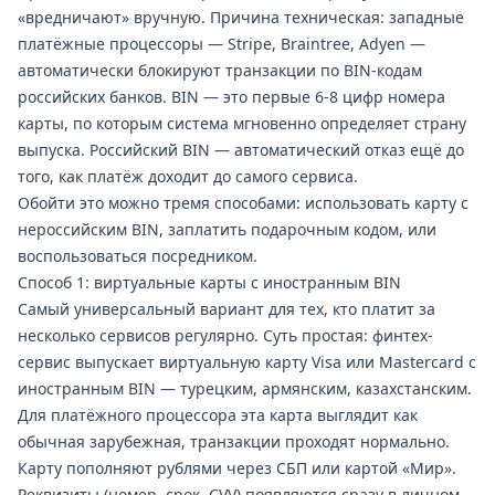
«вредничают» вручную. Причина техническая: западные
платёжные процессоры — Stripe, Braintree, Adyen —
автоматически блокируют транзакции по BIN-кодам
российских банков. BIN — это первые 6-8 цифр номера
карты, по которым система мгновенно определяет страну
выпуска. Российский BIN — автоматический отказ ещё до
того, как платёж доходит до самого сервиса.
Обойти это можно тремя способами: использовать карту с
нероссийским BIN, заплатить подарочным кодом, или
воспользоваться посредником.
Способ 1: виртуальные карты с иностранным BIN
Самый универсальный вариант для тех, кто платит за
несколько сервисов регулярно. Суть простая: финтех-
сервис выпускает виртуальную карту Visa или Mastercard с
иностранным BIN — турецким, армянским, казахстанским.
Для платёжного процессора эта карта выглядит как
обычная зарубежная, транзакции проходят нормально.
Карту пополняют рублями через СБП или картой «Мир».
Реквизиты (номер, срок, CVV) появляются сразу в личном