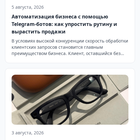
5 августа, 2026
Автоматизация бизнеса с помощью
Telegram-ботов: как упростить рутину и
вырастить продажи
В условиях высокой конкуренции скорость обработки
клиентских запросов становится главным
преимуществом бизнеса. Клиент, оставшийся без
ответа в первые 10–15 минут, с высокой
вероятностью уйдет к конкурентам. Однако
содержать круглосуточную службу поддержки или
увеличивать штат менеджеров по продажам —
дорогое удовольствие для малого и среднего
бизнеса. Решением этой проблемы стала
комплексная автоматизация через Telegram-боты.
Telegram превратился […]
3 августа, 2026