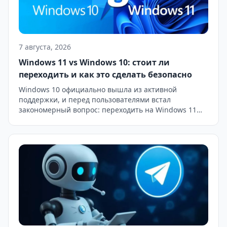
7 августа, 2026
Windows 11 vs Windows 10: стоит ли
переходить и как это сделать безопасно
Windows 10 официально вышла из активной
поддержки, и перед пользователями встал
закономерный вопрос: переходить на Windows 11
прямо сейчас или ещё потянуть время на старой
системе. Разберём, чем принципиально отличаются
две версии, кому переход даст реальную пользу, а
кому пока можно не спешить, и как скачать Windows
11 безопасно, не рискуя нарваться на
модифицированную сборку […]