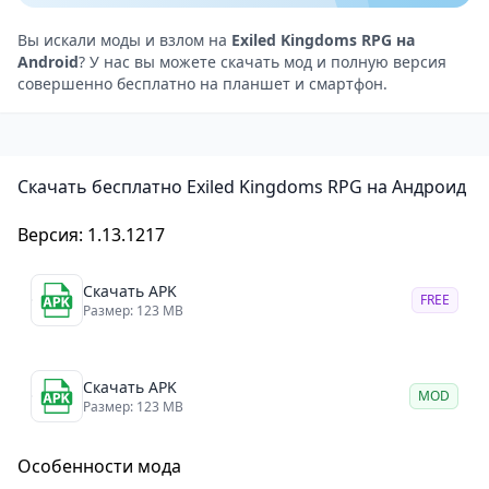
детализированными моделями персонажей и
окружения. Мир игры выглядит реалистично и
Вы искали моды и взлом на
Exiled Kingdoms RPG на
Android
? У нас вы можете скачать мод и полную версия
атмосферно, что добавляет глубины и интереса к
совершенно бесплатно на планшет и смартфон.
игровому процессу. Звуковое сопровождение также
заслуживает похвалы: звуки окружающей среды,
шагов и взаимодействий с предметами создают
Скачать бесплатно Exiled Kingdoms RPG на Андроид
ощущение настоящего приключения. Музыкальное
сопровождение добавляет атмосферы и
Версия: 1.13.1217
напряжения, подчеркивая важные моменты игры.
Особенности игры Exiled Kingdoms RPG
Скачать APK
FREE
Глубокая система развития персонажа: Игра
Размер: 123 MB
предлагает множество классов и рас, каждый из
которых имеет свои уникальные способности и
Скачать APK
MOD
характеристики. Игроки могут развивать своего
Размер: 123 MB
персонажа, улучшая его навыки и экипировку.
Открытый мир: Exiled Kingdoms RPG предлагает
Особенности мода