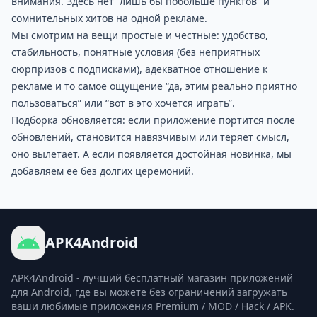
внимания. Здесь нет “лишь бы побольше пунктов” и
сомнительных хитов на одной рекламе.
Мы смотрим на вещи простые и честные: удобство,
стабильность, понятные условия (без неприятных
сюрпризов с подписками), адекватное отношение к
рекламе и то самое ощущение “да, этим реально приятно
пользоваться” или “вот в это хочется играть”.
Подборка обновляется: если приложение портится после
обновлений, становится навязчивым или теряет смысл,
оно вылетает. А если появляется достойная новинка, мы
добавляем ее без долгих церемоний.
APK4Android
APK4Android - лучший бесплатный магазин приложений
для Android, где вы можете без ограничений загружать
ваши любимые приложения Premium / MOD / Hack / APK.