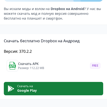
очень удобно для тех, кто часто работает с
документами на мобильном устройстве.
Вы искали моды и взлом на
Dropbox на Android
? У нас вы
можете скачать мод и полную версия совершенно
Еще одной полезной функцией приложения
бесплатно на планшет и смартфон.
является возможность сохранять фото и видео с
камеры телефона непосредственно в облачное
хранилище. Это помогает освободить место на
Скачать бесплатно Dropbox на Андроид
устройстве и сохранить ценные воспоминания в
безопасном месте.
Версия: 370.2.2
Кроме того, приложение предоставляет
пользователям доступ к функции совместного
Скачать APK
FREE
использования файлов, которая позволяет легко
Размер: 112.22 MB
обмениваться файлами с друзьями, коллегами или
членами семьи. Пользователи могут отправлять
Скачать на
ссылки на файлы или папки, а также предоставлять
Google Play
другим пользователям разрешение на
редактирование файлов.