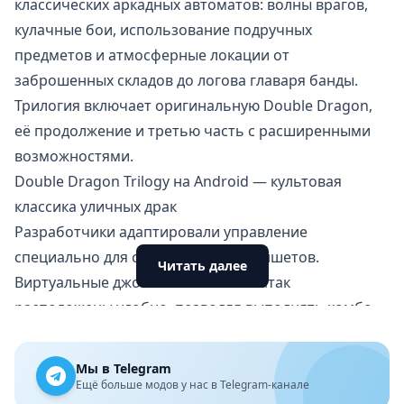
классических аркадных автоматов: волны врагов,
кулачные бои, использование подручных
предметов и атмосферные локации от
заброшенных складов до логова главаря банды.
Трилогия включает оригинальную Double Dragon,
её продолжение и третью часть с расширенными
возможностями.
Double Dragon Trilogy на Android — культовая
классика уличных драк
Разработчики адаптировали управление
специально для смартфонов и планшетов.
Читать далее
Виртуальные джойстики и кнопки атак
расположены удобно, позволяя выполнять комбо-
удары, захваты и спецприёмы без задержек.
Поддерживается как портретная, так и
Мы в Telegram
ландшафтная ориентация экрана.
Ещё больше модов у нас в Telegram-канале