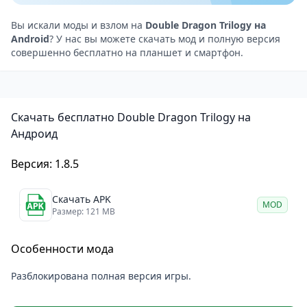
Визуально игры сохранили пикселизированную
эстетику оригиналов с возможностью выбора
Вы искали моды и взлом на
Double Dragon Trilogy на
Android
? У нас вы можете скачать мод и полную версия
фильтров изображения. Саундтрек остался
совершенно бесплатно на планшет и смартфон.
узнаваемым — те самые 8-битные мелодии,
которые помнят поклонники серии. Каждая из трёх
частей предлагает уникальные уровни, боссов и
Скачать бесплатно Double Dragon Trilogy на
механики боя, постепенно усложняющиеся от
Андроид
первой игры к третьей.
Особенности
Версия: 1.8.5
Три полноценные игры серии Double Dragon в
одном приложении.
Скачать APK
MOD
Размер: 121 MB
Классический beat ’em up геймплей с волнами
врагов и боссами.
Особенности мода
Адаптированное сенсорное управление с
поддержкой комбо-ударов.
Разблокирована полная версия игры.
Оригинальная пикселизированная графика и