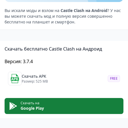
Графика в Castle Clash яркая и красочная, что
идеально подходит для стратегической игры.
Вы искали моды и взлом на
Castle Clash на Android
? У нас
вы можете скачать мод и полную версия совершенно
Модели персонажей, врагов и окружения
бесплатно на планшет и смартфон.
проработаны до мельчайших деталей, благодаря
чему можно наслаждаться реалистичным
поведением и движениями героев.
Скачать бесплатно Castle Clash на Андроид
Звуковое сопровождение в этой игре также на
высоком уровне. Звуки ударов, выстрелов, прыжков
Версия: 3.7.4
и музыка помогают погрузиться в атмосферу
настоящего приключения в мире стратегических
Скачать APK
FREE
игр.
Размер: 525 MB
В игре Castle Clash можно защищать и атаковать
замки, чтобы получить ресурсы и улучшить свою
Скачать на
базу
Google Play
Castle Clash — это замечательная стратегическая
игра для Android, которая предлагает