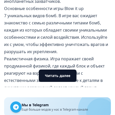
инопланетных захватчиков.
Основные особенности игры Blow it up
7 уникальных видов бомб. В игре вас ожидает
знакомство с семью различными типами бомб,
каждая из которых обладает своими уникальными
особенностями и силой воздействия. Используйте
их с умом, чтобы эффективно уничтожать врагов и
разрушать их укрепления.
Реалистичная физика. Игра поражает своей
продуманной физикой, где каждый блок и объект
реагируют на взрывы в соответствии с
Читать далее
естественными законами. Внимание к деталям в
симуляции разрушений делает каждый взрыв
зрелищным и увлекательным.
Исследуйте мир и спасайте товарищей. В игре вас
Мы в Telegram
ждет более 70 уровней, наполненных хаосом и
Ещё больше модов у нас в Telegram-канале