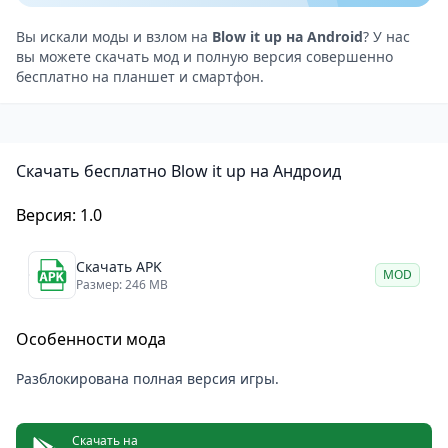
разрушениями. Путешествуйте по различным
локациям, уничтожая врагов, освобождая своих
Вы искали моды и взлом на
Blow it up на Android
? У нас
вы можете скачать мод и полную версия совершенно
друзей и преодолевая сложные препятствия.
бесплатно на планшет и смартфон.
Зрелищные взрывы. Наслаждайтесь эффектами
взрывов с использованием тротила, конфетти и
фейерверков. Игра предлагает вам не только
Скачать бесплатно Blow it up на Андроид
возможность разрушать, но и возможность
наслаждаться потрясающими визуальными
Версия: 1.0
эффектами от каждого удара.
Blow it up
— это увлекательная игра, которая
Скачать APK
MOD
идеально подходит для тех, кто любит разрушать,
Размер: 246 MB
взрывать и решать головоломки. В этой игре вы
Особенности мода
станете героем, сражающимся с инопланетными
захватчиками, чтобы спасти мир и своих друзей!
Разблокирована полная версия игры.
Скачать на