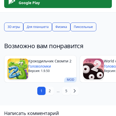
Google Play
3D игры
Для планшета
Физика
Пиксельные
Возможно вам понравится
Крокодильчик Свомпи 2
World 
Головоломки
Голов
Версия: 1.9.50
Версия:
MOD
1
2
…
5
Написать комментарий