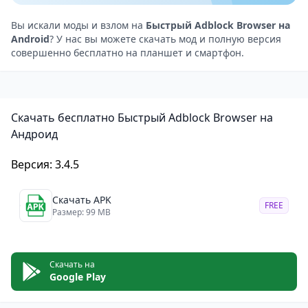
баннеры и другие назойливые материалы. Однако
вы можете выбрать, какие объявления вам
Вы искали моды и взлом на
Быстрый Adblock Browser на
Android
? У нас вы можете скачать мод и полную версия
подходят, и отключить функцию допустимой
совершенно бесплатно на планшет и смартфон.
рекламы в настройках браузера.
Экономьте трафик и продлевайте срок работы
батареи
Скачать бесплатно Быстрый Adblock Browser на
Adblock Browser блокирует рекламу ещё до её
Андроид
загрузки, тем самым помогая вам сэкономить
трафик данных и увеличить время работы батареи.
Версия: 3.4.5
Кроме того, Adblock Browser обеспечивает защиту
от вредоносных программ и других интернет-угроз.
Скачать APK
FREE
Размер: 99 MB
С помощью нескольких простых настроек вы
можете просматривать веб-страницы анонимно, не
позволяя компаниям отслеживать вашу активность
Скачать на
в сети.
Google Play